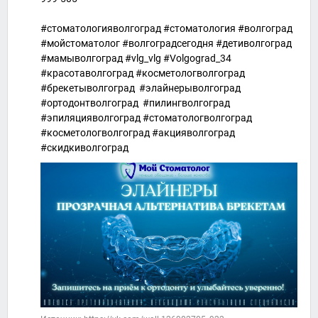
#стоматологияволгоград #стоматология #волгоград
#мойстоматолог #волгоградсегодня #детиволгоград
#мамыволгоград #vlg_vlg #Volgograd_34
#красотаволгоград #косметологволгоград
#брекетыволгоград #элайнерыволгоград
#ортодонтволгоград #пилингволгоград
#эпиляцияволгоград #стоматологволгоград
#косметологволгоград #акцияволгоград
#скидкиволгоград