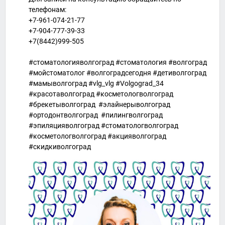
телефонам:
+7-961-074-21-77
+7-904-777-39-33
+7(8442)999-505
⠀
#стоматологияволгоград #стоматология #волгоград
#мойстоматолог #волгоградсегодня #детиволгоград
#мамыволгоград #vlg_vlg #Volgograd_34
#красотаволгоград #косметологволгоград
#брекетыволгоград #элайнерыволгоград
#ортодонтволгоград #пилингволгоград
#эпиляцияволгоград #стоматологволгоград
#косметологволгоград #акцияволгоград
#скидкиволгоград