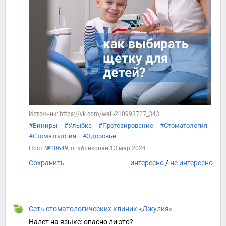
Источник: https://vk.com/wall-210993727_343
#Виниры
#Улыбка
#Протезирование
#Стоматология
#Стоматология
#Здоровье
Пост
№10649
, опубликован
13 мар 2024
Сохранить
интересно
/
не интересно
Сеть стоматологических клиник «Джулия»
Налет на языке: опасно ли это?