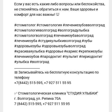
Если у вас есть какие-либо вопросы или беспокойства,
не стесняйтесь обратиться к нам. Ваше здоровье и
комфорт для нас важны! 🦷
#стоматолог #стоматология #лечениезубовволгоград
#стоматологияволгоград #волгоградулыбка
#стоматологволгоград #лечениезубаволгоград
#лечениезуба #студияулыбкиволгоград #зубы
#здоровыезубы #здоровыезубыволгоград
#красиваяулыбка #здоровье #кариес #крепкиезубы
#лечениезубов #пародонтит #пульпит #периодонтит
#улыбка #волгоград
_________________
📅 Записывайтесь на бесплатную консультацию по
телефону
+7(8442) 515-595, +7 927 511 55 95
⠀
✅ Стоматологическая клиника "СТУДИЯ УЛЫБКИ"
г. Волгоград, ул. Репина 70А
7 (8442) 515-595, +7 927 511 55 95
⠀