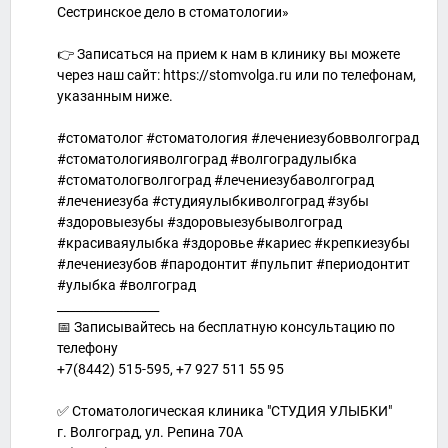
Сестринское дело в стоматологии»
👉 Записаться на прием к нам в клинику вы можете
через наш сайт: https://stomvolga.ru или по телефонам,
указанным ниже.
#стоматолог #стоматология #лечениезубовволгоград
#стоматологияволгоград #волгоградулыбка
#стоматологволгоград #лечениезубаволгоград
#лечениезуба #студияулыбкиволгоград #зубы
#здоровыезубы #здоровыезубыволгоград
#красиваяулыбка #здоровье #кариес #крепкиезубы
#лечениезубов #пародонтит #пульпит #периодонтит
#улыбка #волгоград
_________________
📅 Записывайтесь на бесплатную консультацию по
телефону
+7(8442) 515-595, +7 927 511 55 95
⠀
✅ Стоматологическая клиника "СТУДИЯ УЛЫБКИ"
г. Волгоград, ул. Репина 70А