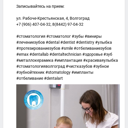
Записывайтесь на прием:
ул. Рабоче-Крестьянская, 4, Волгоград
+7 (906) 407-04-32, 8(8442) 97-04-32
#стоматология #стоматолог #зубы #виниры
#лечениезубов #dental #dentist #dentistry #улыбка
#протезированиезубов #smile #отбеливаниезубов
#emax #dentallab #dentaltechnician #здоровье #зуб
#металлокерамика #имплантация #красиваяулыбка
#стоматологияволгоград #чистказубов #зубнои
#зубнойтехник #stomatology #импланты
#отбеливание #dentalart