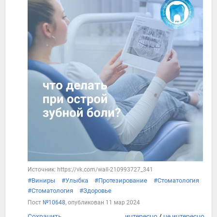
Источник: https://vk.com/wall-210993727_341
#Виниры
#Улыбка
#Протезирование
#Стоматология
#Стоматология
#Здоровье
Пост
№10648
, опубликован
11 мар 2024
Сохранить
интересно
/
не интересно