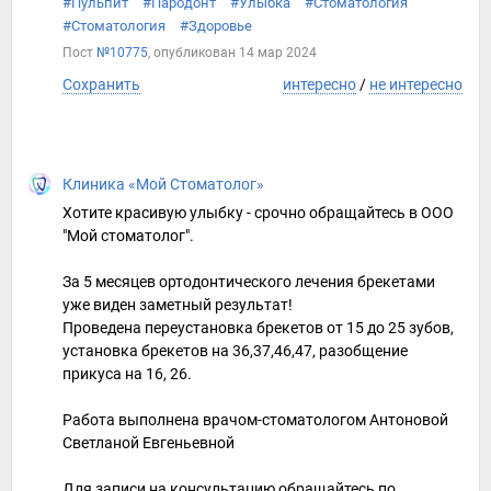
#Пульпит
#Пародонт
#Улыбка
#Стоматология
#Стоматология
#Здоровье
Пост
№10775
, опубликован
14 мар 2024
Сохранить
интересно
/
не интересно
Клиника «Мой Стоматолог»
Хотите красивую улыбку - срочно обращайтесь в ООО
"Мой стоматолог".
За 5 месяцев ортодонтического лечения брекетами
уже виден заметный результат!
Проведена переустановка брекетов от 15 до 25 зубов,
установка брекетов на 36,37,46,47, разобщение
прикуса на 16, 26.
⠀
Работа выполнена врачом-стоматологом Антоновой
Светланой Евгеньевной
⠀
Для записи на консультацию обращайтесь по