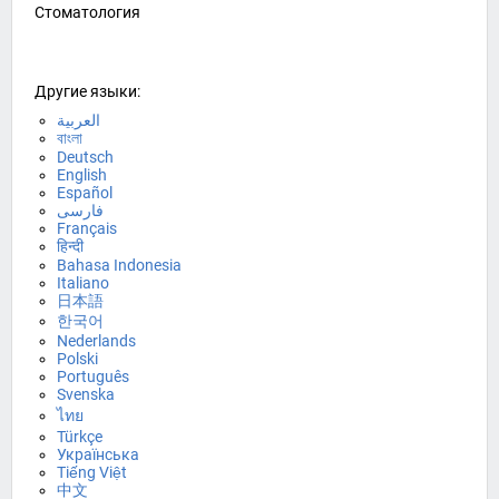
Стоматология
Другие языки:
العربية
বাংলা
Deutsch
English
Español
فارسی
Français
हिन्दी
Bahasa Indonesia
Italiano
日本語
한국어
Nederlands
Polski
Português
Svenska
ไทย
Türkçe
Українська
Tiếng Việt
中文