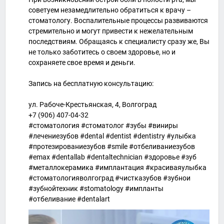
советуем незамедлительно обратиться к врачу –
стоматологу. Воспалительные процессы развиваются
стремительно и могут привести к нежелательным
последствиям. Обращаясь к специалисту сразу же, Вы
не только заботитесь о своем здоровье, но и
сохраняете свое время и деньги.
Запись на бесплатную консультацию:
ул. Рабоче-Крестьянская, 4, Волгоград
+7 (906) 407-04-32
#стоматология #стоматолог #зубы #виниры
#лечениезубов #dental #dentist #dentistry #улыбка
#протезированиезубов #smile #отбеливаниезубов
#emax #dentallab #dentaltechnician #здоровье #зуб
#металлокерамика #имплантация #красиваяулыбка
#стоматологияволгоград #чистказубов #зубнои
#зубнойтехник #stomatology #импланты
#отбеливание #dentalart