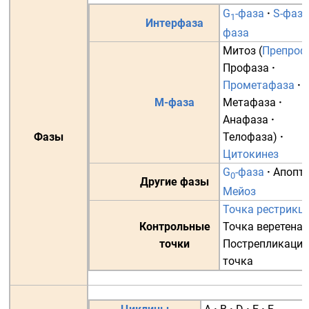
G
-фаза
·
S-фаза
1
Интерфаза
фаза
Митоз
(
Препроф
Профаза
·
Прометафаза
·
M-фаза
Метафаза
·
Анафаза
·
Фазы
Телофаза
)
·
Цитокинез
G
-фаза
·
Апопт
0
Другие фазы
Мейоз
Точка рестрикц
Контрольные
Точка веретена
·
точки
Пострепликаци
точка