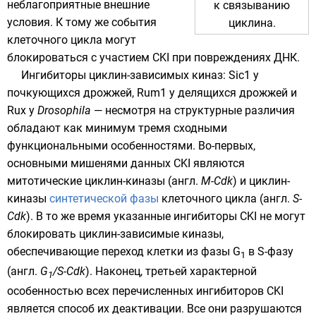
неблагоприятные внешние
к связыванию
условия. К тому же события
циклина.
клеточного цикла могут
блокироваться с участием CKI при повреждениях ДНК.
Ингибиторы циклин-зависимых киназ: Sic1 у
почкующихся дрожжей
, Rum1 у
делящихся дрожжей
и
Rux у
Drosophila
— несмотря на структурные различия
обладают как минимум тремя сходными
функциональными особенностями. Во-первых,
основными мишенями данных CKI являются
митотические
циклин-киназы (англ.
M-Cdk
) и циклин-
киназы
синтетической фазы
клеточного цикла (англ.
S-
Cdk
). В то же время указанные ингибиторы CKI не могут
блокировать циклин-зависимые киназы,
обеспечивающие переход клетки из фазы G
в S-фазу
1
(англ.
G
/S-Cdk
). Наконец, третьей характерной
1
особенностью всех перечисленных ингибиторов CKI
является способ их деактивации. Все они разрушаются