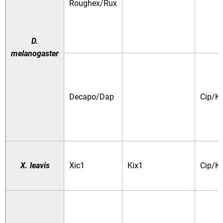
Roughex/Rux
D.
melanogaster
Decapo/Dap
Cip/Ki
X. leavis
Xic1
Kix1
Cip/Ki