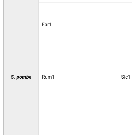
Far1
S. pombe
Rum1
Sic1