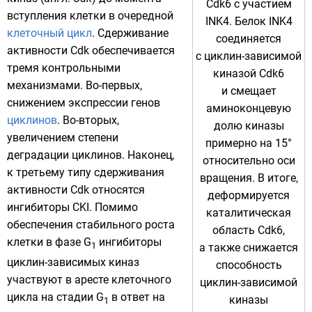
Cdk6 с участием
вступления клетки в очередной
INK4. Белок INK4
клеточный цикл
. Сдерживание
соединяется
активности Cdk обеспечивается
с циклин-зависимой
тремя контрольными
киназой Cdk6
механизмами. Во-первых,
и смещает
снижением
экспрессии генов
аминоконцевую
циклинов
. Во-вторых,
долю киназы
увеличением степени
примерно на 15°
деградации циклинов. Наконец,
относительно оси
к третьему типу сдерживания
вращения. В итоге,
активности Cdk относятся
деформируется
ингибиторы CKI. Помимо
каталитическая
обеспечения стабильного роста
область Cdk6,
клетки в фазе G
ингибиторы
1
а также снижается
циклин-зависимых киназ
способность
участвуют в аресте клеточного
циклин-зависимой
цикла на стадии G
в ответ на
киназы
1