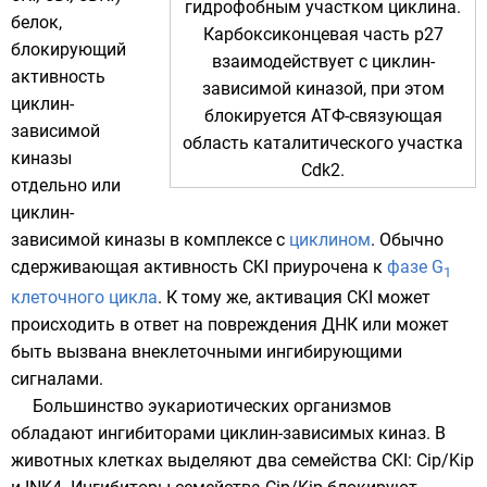
гидрофобным
участком циклина.
белок
,
Карбоксиконцевая
часть p27
блокирующий
взаимодействует с циклин-
активность
зависимой киназой, при этом
циклин-
блокируется
АТФ
-связующая
зависимой
область каталитического участка
киназы
Cdk2.
отдельно или
циклин-
зависимой киназы в комплексе с
циклином
. Обычно
сдерживающая активность CKI приурочена к
фазе G
1
клеточного цикла
. К тому же, активация CKI может
происходить в ответ на повреждения
ДНК
или может
быть вызвана внеклеточными ингибирующими
сигналами.
Большинство
эукариотических
организмов
обладают ингибиторами циклин-зависимых киназ. В
животных
клетках
выделяют два
семейства
CKI: Cip/Kip