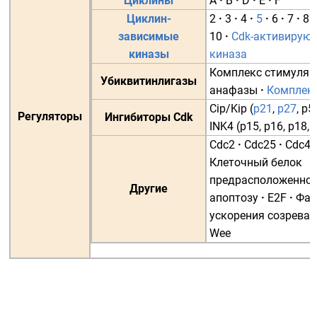
Циклины
A
·
B
·
D
·
E
·
F
Циклин-
2
·
3
·
4
·
5
·
6
·
7
·
8
·
зависимые
10
·
Cdk-активирую
киназы
киназа
Комплекс стимуляц
Убиквитинлигазы
анафазы
·
Комплек
Cip/Kip
(
p21
,
p27
,
p5
Регуляторы
Ингибиторы Cdk
INK4
(
p15
,
p16
,
p18
,
Cdc2
·
Cdc25
·
Cdc42
Клеточный белок
предрасположеннос
Другие
апоптозу
·
E2F
·
Фак
ускорения созрева
Wee