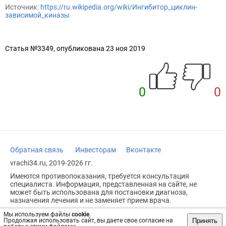
Источник:
https://ru.wikipedia.org/wiki/Ингибитор_циклин-
зависимой_киназы
Статья №3349, опубликована 23 ноя 2019
0
0
Обратная связь
Инвесторам
Вконтакте
vrachi34.ru, 2019-2026 гг.
Имеются противопоказания, требуется консультация
специалиста. Информация, представленная на сайте, не
может быть использована для постановки диагноза,
назначения лечения и не заменяет прием врача.
Возрастное ограничение: 18+
Мы используем файлы
cookie
.
Принять
Продолжая использовать сайт, вы даете свое согласие на