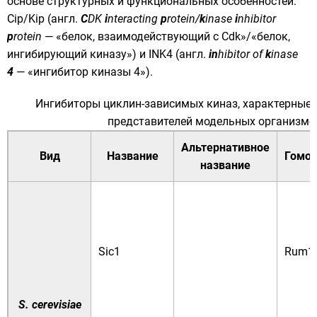
основе структурных и функциональных особенностей:
Cip/Kip (англ.
C
DK
i
nteracting
p
rotein/
k
inase
i
nhibitor
p
rotein
— «белок, взаимодействующий с Cdk»/«белок,
ингибирующий киназу») и INK4 (англ.
in
hibitor of
k
inase
4
— «ингибитор киназы 4»).
Ингибиторы циклин-зависимых киназ, характерные 
представителей
модельных организмо
Альтернативное
Вид
Название
Гомол
название
Sic1
Rum1
S. cerevisiae