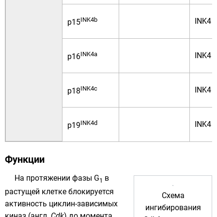
INK4b
INK4
p15
INK4a
INK4
p16
INK4c
INK4
p18
INK4d
INK4
p19
Функции
На протяжении фазы G
в
1
растущей клетке блокируется
Схема
активность циклин-зависимых
ингибирования
киназ (англ.
Cdk
) до момента