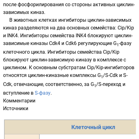
после
фосфорилирования
со стороны активных циклин-
зависимых киназ.
В животных клетках ингибиторы циклин-зависимых
киназ разделяются на два основных семейства: Cip/Kip
и INK4. Ингибиторы семейства INK4 блокируют циклин-
зависимые киназы Cdk4 и Cdk6 регулирующие G
-фазу
1
клеточного цикла. Ингибиторы семейства Cip/Kip
блокируют циклин-зависимую киназу в комплексе с
циклином. К основным субстратам Cip/Kip-ингибиторов
относятся циклин-киназные комплексы G
/S-Cdk и S-
1
Cdk, отвечающие, соответственно, за G
/S-переход и
1
вступление в
S-фазу
.
Комментарии
Источники
Клеточный цикл