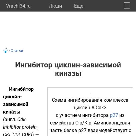
Vrachi34.ru
Люди
Eще
🔔
Волго
🔍
Статьи
Ингибитор циклин-зависимой
киназы
Ингиби́тор
цикли́н-
Схема ингибирования комплекса
зави́симой
циклин A-Cdk2
кина́зы
с участием ингибитора
p27
из
(
англ.
Cdk
семейства Cip/Kip.
Аминоконцевая
inhibitor protein,
часть белка p27 взаимодействует с
CKI, CDI, CDKI
) —