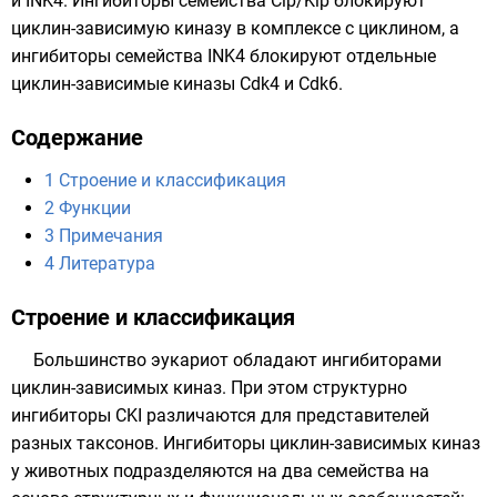
и
INK4
.
Ингибиторы
семейства Cip/Kip блокируют
циклин-зависимую киназу в комплексе с циклином, а
ингибиторы семейства INK4 блокируют отдельные
циклин-зависимые киназы
Cdk4
и
Cdk6
.
Содержание
1
Строение и классификация
2
Функции
3
Примечания
4
Литература
Строение и классификация
Большинство эукариот обладают ингибиторами
циклин-зависимых киназ. При этом структурно
ингибиторы CKI различаются для представителей
разных
таксонов
. Ингибиторы циклин-зависимых киназ
у животных подразделяются на два семейства на