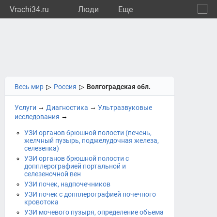
Vrachi34.ru
Люди
Eще
🔔
Волго
🔍
Весь мир
▷
Россия
▷
Волгоградская обл.
→
→
Услуги
Диагностика
Ультразвуковые
→
исследования
УЗИ органов брюшной полости (печень,
желчный пузырь, поджелудочная железа,
селезенка)
УЗИ органов брюшной полости с
допплерографией портальной и
селезеночной вен
УЗИ почек, надпочечников
УЗИ почек с допплерографией почечного
кровотока
УЗИ мочевого пузыря, определение объема