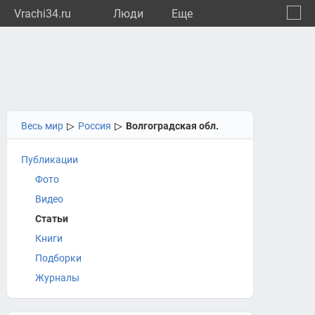
Vrachi34.ru
Люди
Eще
🔔
Волго
🔍
Весь мир
▷
Россия
▷
Волгоградская обл.
Публикации
Фото
Видео
Статьи
Книги
Подборки
Журналы