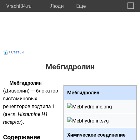
Vrachi34.ru
Люди
Eще
🔔
Волго
🔍
Статьи
Мебгидролин
Мебгидролин
(Диазолин) — блокатор
Мебгидролин
гистаминовых
рецепторов подтипа 1
(
англ.
Histamine H1
receptor
).
Химическое соединение
Содержание