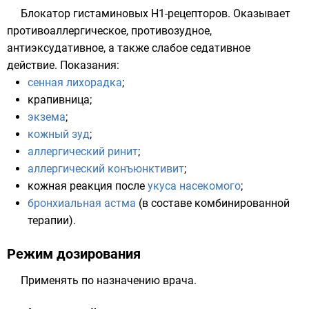
Блокатор гистаминовых H1-рецепторов. Оказывает
противоаллергическое, противозудное,
антиэксудативное, а также слабое седативное
действие. Показания:
сенная лихорадка
;
крапивница
;
экзема
;
кожный зуд
;
аллергический ринит
;
аллергический конъюнктивит
;
кожная
реакция
после
укуса насекомого
;
бронхиальная астма
(в составе
комбинированной
терапии
).
Режим дозирования
Применять по назначению врача.