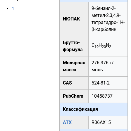
9-бензил-2-
1
метил-2,3,4,9-
ИЮПАК
тетрагидро-1H-
β-карболин
Брутто-
C
H
N
19
20
2
формула
Молярная
276.376 г/
масса
моль
CAS
524-81-2
PubChem
10458737
Классификация
АТХ
R06AX15