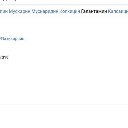
пин
Мускарин
Мускаридин
Колхицин
Галантамин
Капсаиц
ki/Пахикарпин
 2019