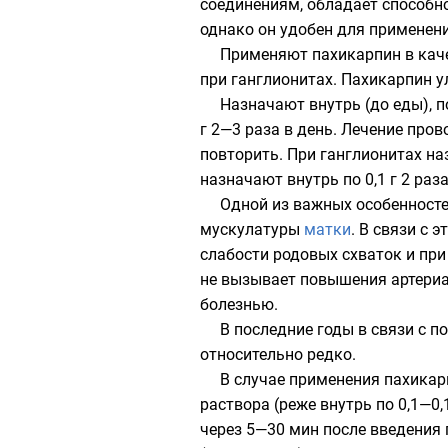
соединениям, обладает способн
однако он удобен для применени
Применяют пахикарпин в кач
при ганглионитах. Пахикарпин
Назначают внутрь (до еды), 
г 2—3 раза в день. Лечение про
повторить. При ганглионитах наз
назначают внутрь по 0,1 г 2 раз
Одной из важных особенност
мускулатуры
матки
. В связи с
слабости родовых схваток и при
не вызывает повышения артери
болезнью.
В последние годы в связи с 
относительно редко.
В случае применения пахикар
раствора (реже внутрь по 0,1—0
через 5—30 мин после введения