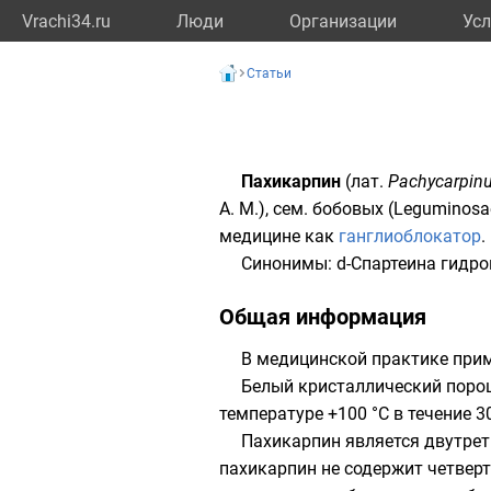
Vrachi34.ru
Люди
Организации
Усл
Статьи
Пахикарпин
(
лат.
Pachycarpin
А. М.
), сем. бобовых (
Leguminosa
медицине как
ганглиоблокатор
.
Синонимы: d-Спартеина гидр
Общая информация
В медицинской практике приме
Белый кристаллический порош
температуре +100 °C в течение 30
Пахикарпин является двутрет
пахикарпин не содержит четверт