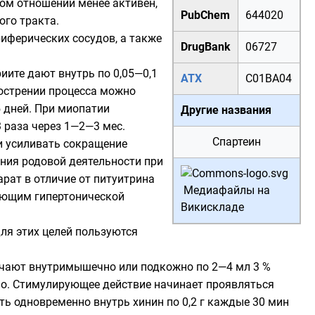
том отношении менее активен,
PubChem
644020
ого тракта.
иферических сосудов, а также
DrugBank
06727
ите дают внутрь по 0,05—0,1
АТХ
C01BA04
обострении процесса можно
5 дней. При миопатии
Другие названия
3 раза через 1—2—3 мес.
Спартеин
 усиливать сокращение
ения родовой деятельности при
арат в отличие от
питуитрина
Медиафайлы на
ающим гипертонической
Викискладе
ля этих целей пользуются
ачают внутримышечно или подкожно по 2—4 мл 3 %
орно. Стимулирующее действие начинает проявляться
ать одновременно внутрь
хинин
по 0,2 г каждые 30 мин