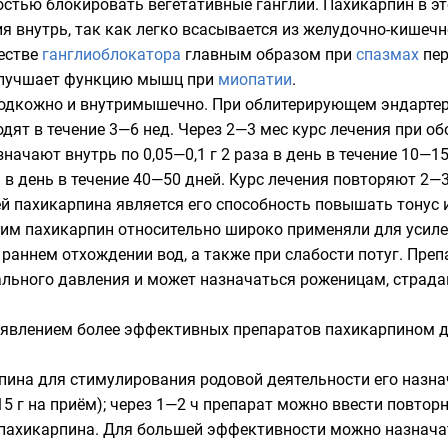
остью блокировать вегетативные ганглии. Пахикарпин в э
я внутрь, так как легко всасывается из желудочно-кишечн
естве
ганглиоблокатора
главным образом при
спазмах
пер
 улучшает функцию мышц при
миопатии
.
подкожно и внутримышечно. При облитерирующем эндартери
водят в течение 3—6 нед. Через 2—3 мес курс лечения при 
начают внутрь по 0,05—0,1 г 2 раза в день в течение 10—1
а в день в течение 40—50 дней. Курс лечения повторяют 2—
ей пахикарпина является его способность повышать
тонус
и
 этим пахикарпин относительно широко применяли для усил
 раннем отхождении вод, а также при слабости потуг. Преп
ального давления и может назначаться роженицам, страд
появлением более эффективных препаратов пахикарпином д
пина для стимулирования родовой деятельности его назн
,15 г на приём); через 1—2 ч препарат можно ввести повт
 пахикарпина. Для большей эффективности можно назнач