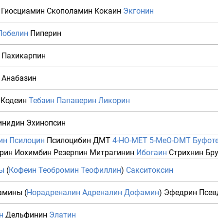
Гиосциамин
Скополамин
Кокаин
Экгонин
Лобелин
Пиперин
Пахикарпин
Анабазин
Кодеин
Тебаин
Папаверин
Ликорин
инидин
Эхинопсин
ин
Псилоцин
Псилоцибин
ДМТ
4-HO-MET
5-MeO-DMT
Буфот
рин
Иохимбин
Резерпин
Митрагинин
Ибогаин
Стрихнин
Бр
ы
(
Кофеин
Теобромин
Теофиллин
)
Сакситоксин
амины
(
Норадреналин
Адреналин
Дофамин
)
Эфедрин
Псев
н
Дельфинин
Элатин