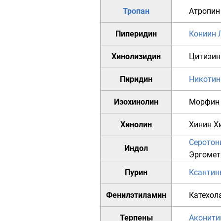
Тропан
Атропин
Пиперидин
Кониин
Хинолизидин
Цитизин
Пиридин
Никотин
Изохинолин
Морфин
Хинолин
Хинин
Х
Серотон
Индол
Эргомет
Пурин
Ксантин
Фенилэтиламин
Катехол
Терпены
Аконити