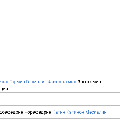
енин
Гармин
Гармалин
Физостигмин
Эрготамин
уцин
доэфедрин
Норэфедрин
Катин
Катинон
Мескалин