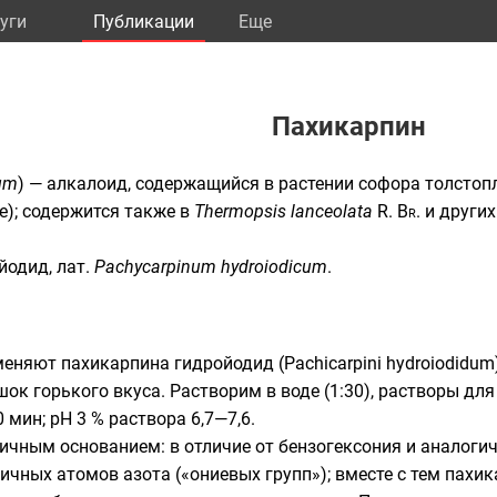
уги
Публикации
Eще
Пахикарпин
um
) —
алкалоид
, содержащийся в растении
софора толстоп
e
); содержится также в
Thermopsis lanceolata
R. Br.
и других
ойодид,
лат.
Pachycarpinum hydroiodicum
.
няют пахикарпина гидройодид (Pachicarpini hydroiodidum)
ок горького вкуса. Растворим в воде (1:30), растворы дл
 мин; рН 3 % раствора 6,7—7,6.
ичным основанием: в отличие от
бензогексония
и аналогич
ичных атомов азота («ониевых групп»); вместе с тем пахик