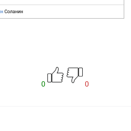
ин
Соланин
0
0