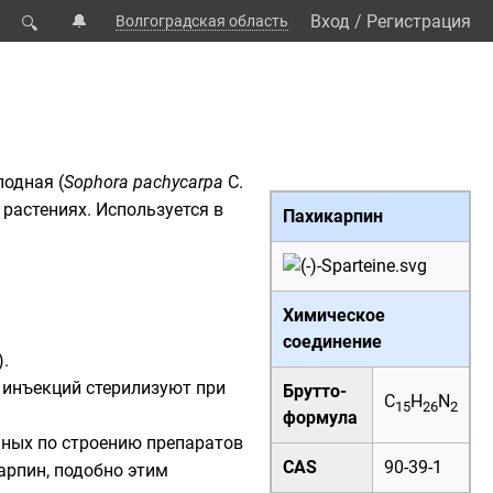
🔔
Вход
/
Регистрация
Волгоградская область
🔍
лодная
(
Sophora pachycarpa
С.
 растениях. Используется в
Пахикарпин
Химическое
соединение
.
я инъекций стерилизуют при
Брутто-
C
H
N
15
26
2
формула
ных по строению препаратов
CAS
90-39-1
арпин, подобно этим