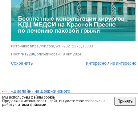
Источник: https://vk.com/wall-28212376_15383
Пост
№12286
, опубликован
19 окт 2024
Сохранить
интересно
/
не интересно
«Диалайн» на Дзержинского
Мы используем файлы
cookie
.
История фармакологии начинается с появления человека.
Принять
Продолжая использовать сайт, вы даете свое согласие на
работу с этими файлами.
Много тысячелетий люди экспериментировали с разными
растениями, продуктами животного происхождения. Первые
лекарства упоминаются в египетских иероглифах.
Гиппократ в своих трудах описал более 300 видов