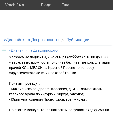
Vrachi34.ru
Люди
Eще
🔔
Волго
🔍
«Диалайн» на Дзержинского
Публикации
▷
«Диалайн» на Дзержинского
Уважаемые пациенты, 26 октября (суббота) с 10:00 до 18:00
у вас есть возможность получить бесплатные консультации
врачей КДЦ МЕДСИ на Красной Пресне по вопросу
хирургического лечения паховой грыжи.
Приемы проведут:
- Михаил Александрович Коссович, д. м. н., заместитель
главного врача по хирургии, хирург, онколог;
- Юрий Анатольевич Провоторов, врач-хирург.
По итогам консультации пациенты получают скидку 25% на