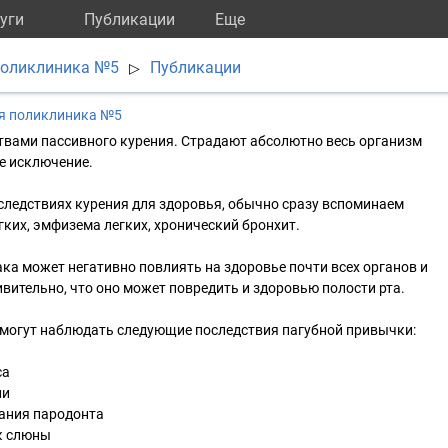
уги
Публикации
Eще
поликлиника №5
Публикации
▷
я поликлиника №5
твами пассивного курения. Страдают абсолютно весь организм
не исключение.
следствиях курения для здоровья, обычно сразу вспоминаем
гких, эмфизема легких, хронический бронхит.
ака может негативно повлиять на здоровье почти всех органов и
ивительно, что оно может повредить и здоровью полости рта.
 могут наблюдать следующие последствия пагубной привычки:
са
ли
ания пародонта
к слюны