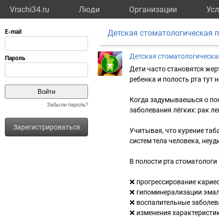
Vrachi34.ru
Люди
Организации
Усл
Детская стоматологическая 
Детская стоматологическа
Дети часто становятся жер
ребенка и полость рта тут 
Когда задумываешься о по
Забыли пароль?
заболевания лёгких: рак ле
Зарегистрироваться
Учитывая, что курение таб
систем тела человека, неуд
В полости рта стоматологи
❌ прогрессирование карие
❌ гипоминерализации эма
❌ воспалительные заболев
❌ изменения характеристи