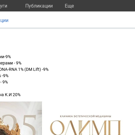
уги
Публикации
Eще
ации
ии-9%
ерами - 9%
DNA-RNA 1% (DM Lift) -9%
s -9%
- 9%
на К.И 20%