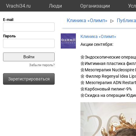
Vrachi34.ru
Люди
Организации
Усл
Клиника «Олимп»
Публик
▷
Клиника «Олимп»
Акции сентября:
🌼Эндоскопические операц
🌼Имтимная пластика филл
Забыли пароль?
🌼Мезотерапия Nucleospire 
🌼 Филлер Regenyal Idea Lip
Зарегистрироваться
🌼 Мезотерапия ADN Restart
🌼Карбоновый пилинг-9%
🌼Скидка на операции Юди