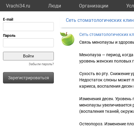
Vrachi34.ru
Люди
Организации
Усл
Сеть стоматологических кли
Сеть стоматологических к
Связь менопаузы и здоров
Менопауза — период, когд
уровень женских половых г
Забыли пароль?
Сухость во рту. Снижение 
Зарегистрироваться
Недостаток слюны может пр
кариеса, воспаления десен 
Изменения десен. Уровень 
менопаузы увеличивается р
(воспаления тканей, окруж
Остеопороз. Изменение пло