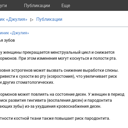
уги
Публикации
Eще
ник «Джулия»
Публикации
▷
линик «Джулия»
ья зубов
а у женщины прекращается менструальный цикл и снижается
ормонов. При этом изменения могут коснуться и полости рта.
уровня эстрогенов может вызвать снижение выработки слюны.
ивести к сухости во рту (ксеростомия), что увеличивает риск
и других стоматологических.
гормонов может повлиять на состояние десен. У женщин в период
иск развития гингивита (воспаления десен) и пародонтита
ающих зубы) из-за ухудшения кровоснабжения десен.
тности костной ткани также повышает риск пародонтита.