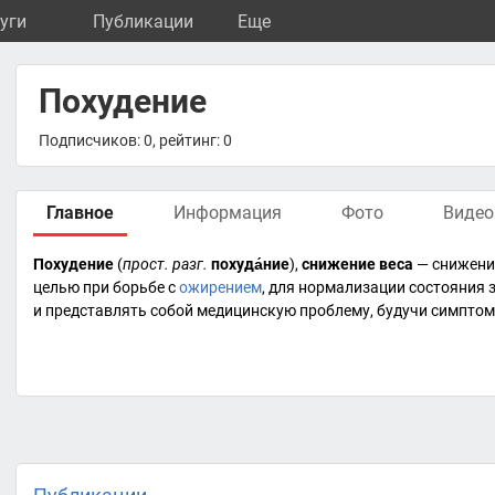
уги
Публикации
Eще
Похудение
Подписчиков: 0, рейтинг: 0
Главное
Информация
Фото
Видео
Похудение
(
прост. разг.
похуда́ние
),
снижение веса
— снижение
целью при борьбе с
ожирением
, для нормализации состояния
и представлять собой медицинскую проблему, будучи
симпто