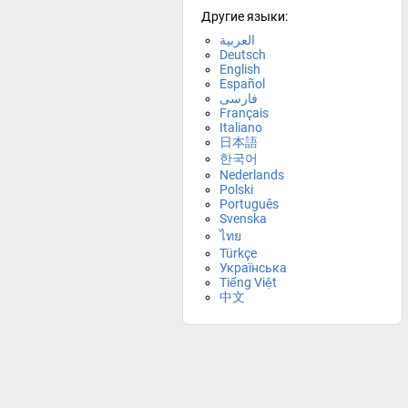
Другие языки:
العربية
Deutsch
English
Español
فارسی
Français
Italiano
日本語
한국어
Nederlands
Polski
Português
Svenska
ไทย
Türkçe
Українська
Tiếng Việt
中文