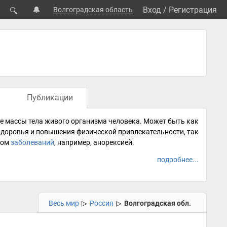
🔔
Вход
/
Регистрация
Волгоградская область
🔍
Публикации
 массы тела живого организма человека. Может быть как
 здоровья и повышения
физической привлекательности
, так
мом
заболеваний
, например,
анорексией
.
подробнее...
Весь мир
▷
Россия
▷
Волгоградская обл.