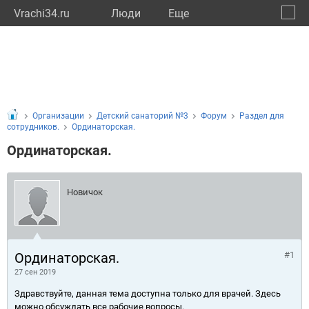
Vrachi34.ru
Люди
Eще
🔔
Волго
🔍
Организации
Детский санаторий №3
Форум
Раздел для
сотрудников.
Ординаторская.
Ординаторская.
Новичок
Ординаторская.
#1
27 сен 2019
Здравствуйте, данная тема доступна только для врачей. Здесь
можно обсуждать все рабочие вопросы.