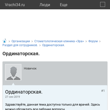
Vrachi34.ru
Люди
Eще
🔔
Волго
🔍
Организации
Стоматологическая клиника «Эра»
Форум
Раздел для сотрудников.
Ординаторская.
Ординаторская.
Новичок
Ординаторская.
#1
27 сен 2019
Здравствуйте, данная тема доступна только для врачей. Здесь
можно обсуждать все рабочие вопросы.