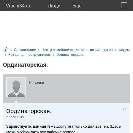
Vrachi34.ru
Люди
Eще
🔔
Волго
🔍
Организации
Центр семейной стоматологии «Фортуна»
Форум
Раздел для сотрудников.
Ординаторская.
Ординаторская.
Новичок
Ординаторская.
#1
27 сен 2019
Здравствуйте, данная тема доступна только для врачей. Здесь
можно обсуждать все рабочие вопросы.