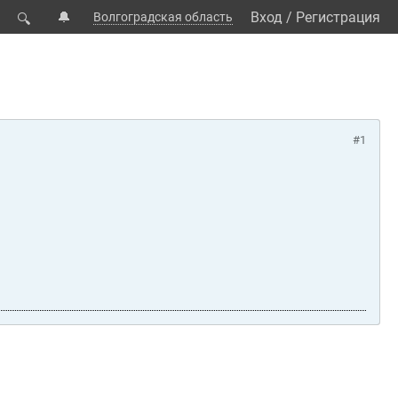
🔔
Вход
/
Регистрация
Волгоградская область
🔍
#1