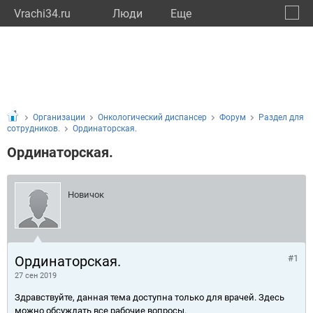
Vrachi34.ru
Люди
Eще
🔔
Волго
🔍
Организации
Онкологический диспансер
Форум
Раздел для
сотрудников.
Ординаторская.
Ординаторская.
Новичок
Ординаторская.
#1
27 сен 2019
Здравствуйте, данная тема доступна только для врачей. Здесь
можно обсуждать все рабочие вопросы.