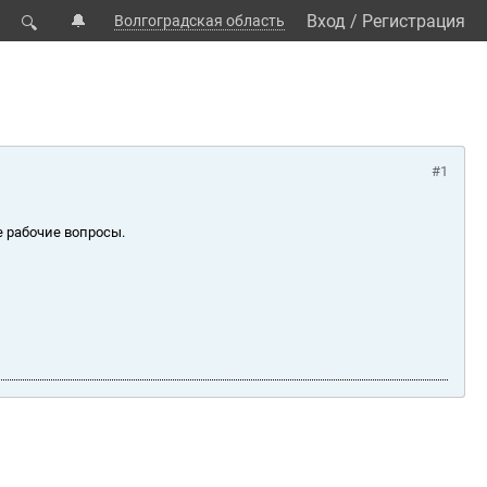
🔔
Вход
/
Регистрация
Волгоградская область
🔍
#1
е рабочие вопросы.