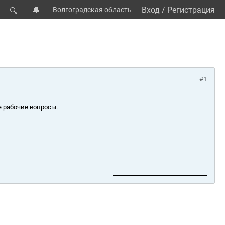
🔔
Вход
/
Регистрация
Волгоградская область
🔍
#1
е рабочие вопросы.