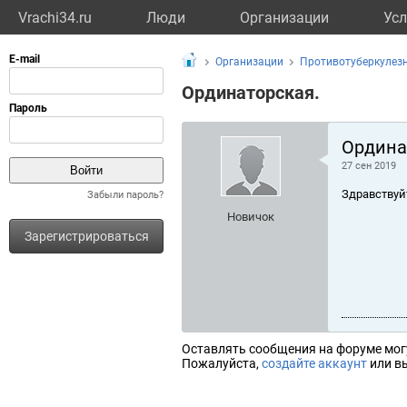
Vrachi34.ru
Люди
Организации
Усл
Организации
Противотуберкулез
Ординаторская.
Ордина
27 сен 2019
Здравствуй
Забыли пароль?
Новичок
Зарегистрироваться
Оставлять сообщения на форуме мог
Пожалуйста,
создайте аккаунт
или вы