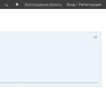
🔔
Вход
/
Регистрация
Волгоградская область
🔍
#1