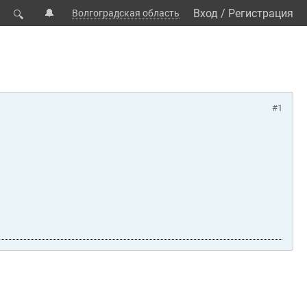
🔔
Вход
/
Регистрация
Волгоградская область
🔍
#1