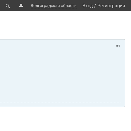
🔔
Вход
/
Регистрация
Волгоградская область
🔍
#1