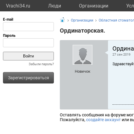
Vrachi34.ru
Люди
Организации
Усл
Организации
Областная стоматол
Ординаторская.
Ордина
27 сен 2019
Здравствуй
Забыли пароль?
Новичок
Зарегистрироваться
Оставлять сообщения на форуме мог
Пожалуйста,
создайте аккаунт
или вы