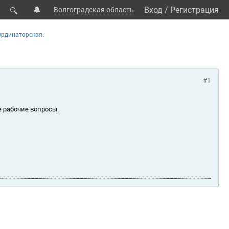
🔔
Вход
/
Регистрация
Волгоградская область
🔍
Ординаторская.
#1
е рабочие вопросы.