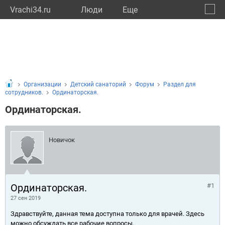
Vrachi34.ru
Люди
Eще
🔔
Волго
🔍
Организации
Детский санаторий
Форум
Раздел для
сотрудников.
Ординаторская.
Ординаторская.
Новичок
Ординаторская.
#1
27 сен 2019
Здравствуйте, данная тема доступна только для врачей. Здесь
можно обсуждать все рабочие вопросы.