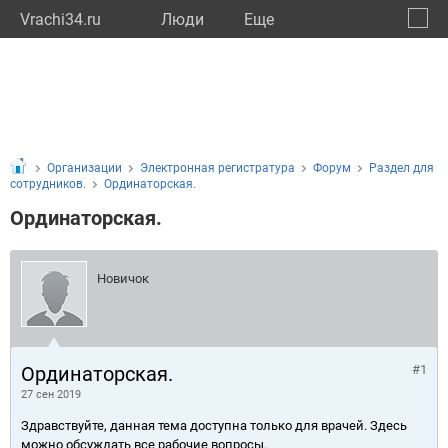
Vrachi34.ru
Люди
Eще
🔔
Волго
🔍
Организации
Электронная регистратура
Форум
Раздел для
сотрудников.
Ординаторская.
Ординаторская.
Новичок
Ординаторская.
#1
27 сен 2019
Здравствуйте, данная тема доступна только для врачей. Здесь
можно обсуждать все рабочие вопросы.