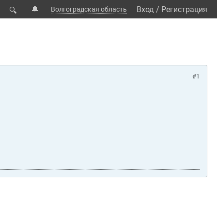
🔔
Вход
/
Регистрация
Волгоградская область
🔍
#1