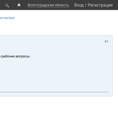
🔔
Вход
/
Регистрация
Волгоградская область
🔍
аторская.
#1
е рабочие вопросы.