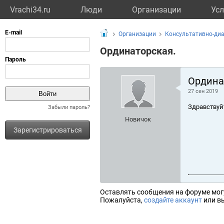
Vrachi34.ru
Люди
Организации
Усл
Организации
Консультативно-ди
Ординаторская.
Ордина
27 сен 2019
Здравствуй
Забыли пароль?
Новичок
Зарегистрироваться
Оставлять сообщения на форуме мог
Пожалуйста,
создайте аккаунт
или вы