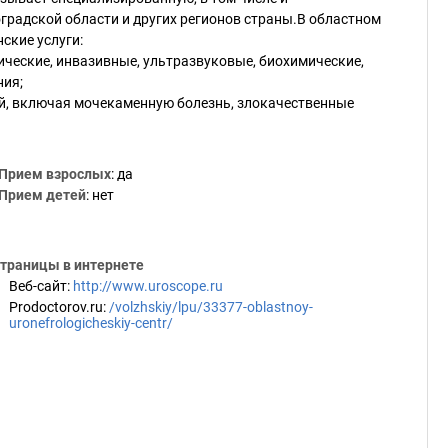
радской области и других регионов страны.В областном
ские услуги:
ческие, инвазивные, ультразвуковые, биохимические,
ния;
ий, включая мочекаменную болезнь, злокачественные
Прием взрослых
: да
Прием детей
: нет
траницы в интернете
Веб-сайт
:
http://www.uroscope.ru
Prodoctorov.ru
:
/volzhskiy/lpu/33377-oblastnoy-
uronefrologicheskiy-centr/