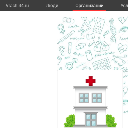
Vrachi34.ru
Люди
Организации
Усл