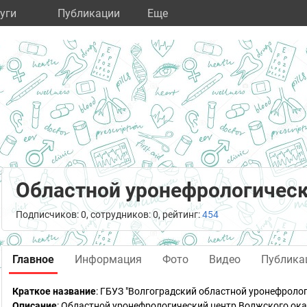
уги
Публикации
Eще
Областной уронефрологическ
Подписчиков: 0, сотрудников: 0, рейтинг:
454
Главное
Информация
Фото
Видео
Публика
Краткое название
:
ГБУЗ "Волгоградский областной уронефролог
Описание
: Областной уронефрологический центр Волжского ока