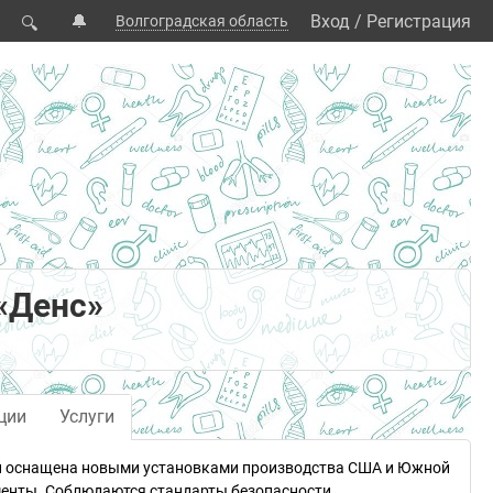
🔔
Вход
/
Регистрация
Волгоградская область
🔍
«Денс»
ции
Услуги
ий оснащена новыми установками производства США и Южной
менты. Соблюдаются стандарты безопасности,