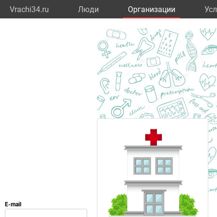
Vrachi34.ru
Люди
Организации
Усл