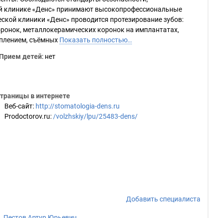
ой клинике «Денс» принимают высокопрофессиональные
ской клиники «Денс» проводится протезирование зубов:
ронок, металлокерамических коронок на имплантатах,
еплением, съёмных
Показать полностью…
Прием детей
: нет
траницы в интернете
Веб-сайт
:
http://stomatologia-dens.ru
Prodoctorov.ru
:
/volzhskiy/lpu/25483-dens/
Добавить специалиста
Пестов Артур Юрьевич