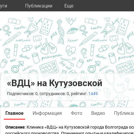
уги
Публикации
Eще
«ВДЦ» на Кутузовской
Подписчиков: 0, сотрудников: 0, рейтинг:
1449
Главное
Информация
Фото
Видео
Публика
Описание
: Клиника «ВДЦ» на Кутузовской города Волгограда 
российского производства. Принимают опытные квалифицирова