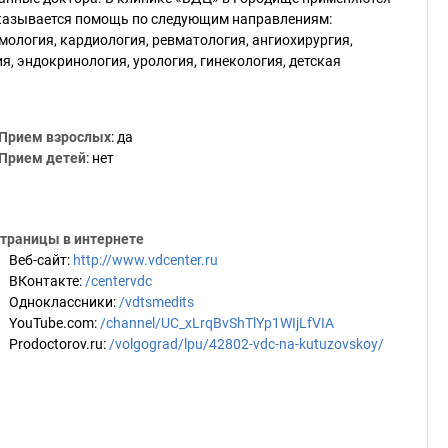
оказывается помощь по следующим направлениям:
ьмология, кардиология, ревматология, ангиохирургия,
я, эндокринология, урология, гинекология, детская
Прием взрослых
: да
Прием детей
: нет
траницы в интернете
Веб-сайт
:
http://www.vdcenter.ru
ВКонтакте
:
/centervdc
Одноклассники
:
/vdtsmedits
YouTube.com
:
/channel/UC_xLrqBvShTlYp1WIjLfVIA
Prodoctorov.ru
:
/volgograd/lpu/42802-vdc-na-kutuzovskoy/