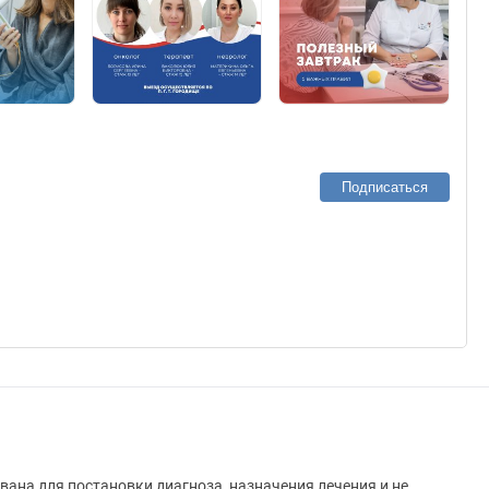
Подписаться
вана для постановки диагноза, назначения лечения и не