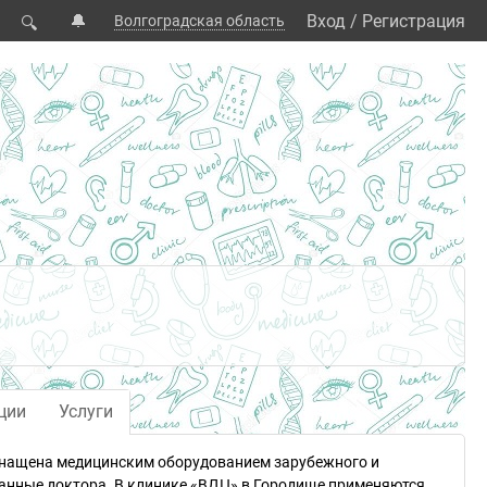
🔔
Вход
/
Регистрация
Волгоградская область
🔍
ции
Услуги
оснащена медицинским оборудованием зарубежного и
нные доктора. В клинике «ВДЦ» в Городище применяются