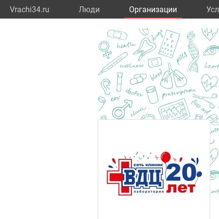
Vrachi34.ru
Люди
Организации
Усл