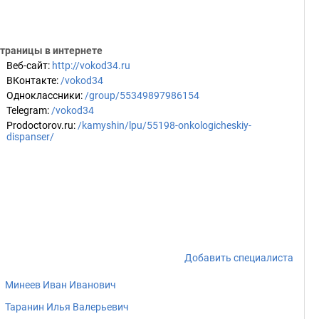
траницы в интернете
Веб-сайт
:
http://vokod34.ru
ВКонтакте
:
/vokod34
Одноклассники
:
/group/55349897986154
Telegram
:
/vokod34
Prodoctorov.ru
:
/kamyshin/lpu/55198-onkologicheskiy-
dispanser/
Добавить специалиста
Минеев Иван Иванович
Таранин Илья Валерьевич