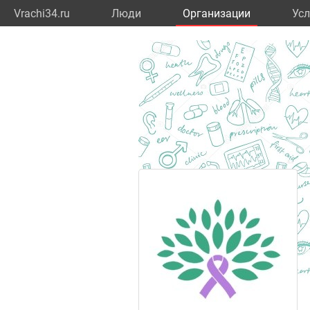
Vrachi34.ru
Люди
Организации
Усл