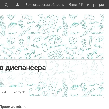
🔔
Вход
/
Регистрация
Волгоградская область
🔍
о диспансера
ции
Услуги
Прием детей
: нет