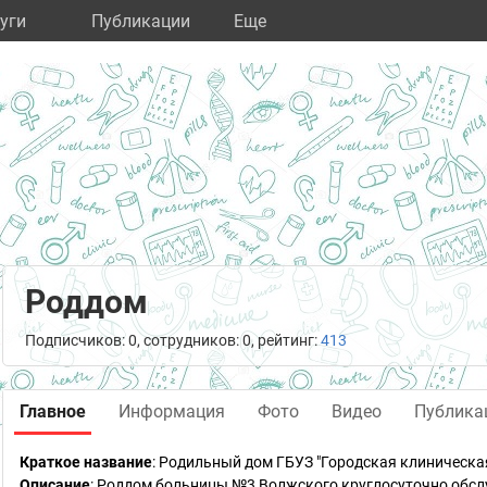
уги
Публикации
Eще
Роддом
Подписчиков: 0, сотрудников: 0, рейтинг:
413
Главное
Информация
Фото
Видео
Публика
Краткое название
:
Родильный дом ГБУЗ "Городская клиническа
Описание
: Роддом больницы №3 Волжского круглосуточно обсл