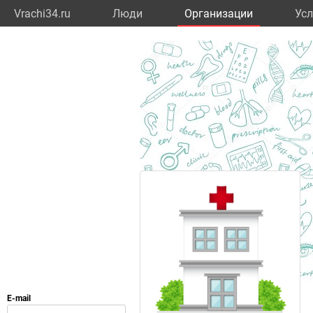
Vrachi34.ru
Люди
Организации
Усл