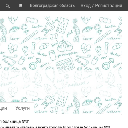
🔔
Вход
/
Регистрация
Волгоградская область
🔍
ции
Услуги
я больница №3"
уживает жительниц всего города.В роддоме больницы №3