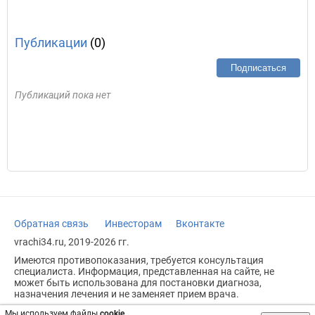
Публикации
(0)
Подписаться
Публикаций пока нет
Обратная связь
Инвесторам
Вконтакте
vrachi34.ru, 2019-2026 гг.
Имеются противопоказания, требуется консультация
специалиста. Информация, представленная на сайте, не
может быть использована для постановки диагноза,
назначения лечения и не заменяет прием врача.
Возрастное ограничение: 18+
Мы используем файлы
cookie
.