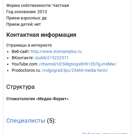
Форма собственности
: Частная
Год основания
:
2013
Прием взрослых
: да
Прием детей
: нет
Контактная информация
Страницы в интернете
Веб-сайт
:
http://www.stomamplus.ru
ВКонтакте
:
/public215222571
YouTube.com
:
/channel/UCSWg6ogs8Hfr1EbTgJrr4Mw/
Prodoctorov.ru
:
/volgograd/lpu/25469-media-farm/
Структура
Стоматология «Медиа-Фарм+»
Специалисты
(5):