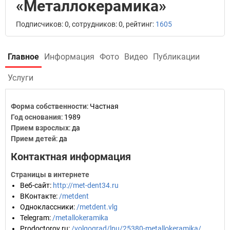
«Металлокерамика»
Подписчиков: 0, сотрудников: 0, рейтинг:
1605
Главное
Информация
Фото
Видео
Публикации
Услуги
Форма собственности
: Частная
Год основания
:
1989
Прием взрослых
: да
Прием детей
: да
Контактная информация
Страницы в интернете
Веб-сайт
:
http://met-dent34.ru
ВКонтакте
:
/metdent
Одноклассники
:
/metdent.vlg
Telegram
:
/metallokeramika
Prodoctorov.ru
:
/volgograd/lpu/25380-metallokeramika/