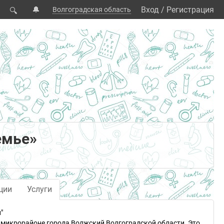
🔔
Вход
/
Регистрация
Волгоградская область
🔍
емье»
ции
Услуги
"
м микрорайоне города Волжский Волгоградской области. Это