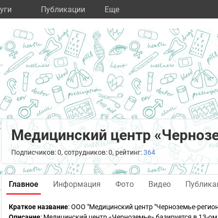
уги
Публикации
Eще
Медицинский центр «Черноз
Подписчиков: 0, сотрудников: 0, рейтинг:
364
Главное
Информация
Фото
Видео
Публика
Краткое название
:
ООО "Медицинский центр "Черноземье-регион
Описание
: Медицинский центр «Черноземье» базируется в 13-о