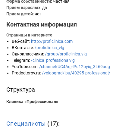
Форма собственности
: Частная
Прием взрослых
: да
Прием детей
: нет
Контактная информация
Страницы в интернете
Веб-сайт
:
http://proficlinica.com
ВКонтакте
:
/proficlinica_vlg
Одноклассники
:
/group/proficlinica.vlg
Telegram
:
/clinica_professionalvlg
YouTube.com
:
/channel/UC4Aqj-lPu12byiq_3L69adg
Prodoctorov.ru
:
/volgograd/lpu/40295-professional/
Структура
Клиника «Профессионал»
Специалисты
(17):