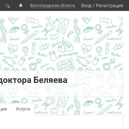
🔔
Вход
/
Регистрация
Волгоградская область
🔍
доктора Беляева
ции
Услуги