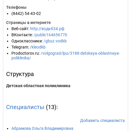
Телефоны
(8442) 54-43-02
Страницы в интернете
Веб-сайт
:
http://водкб34.рф
ВКонтакте
:
/public164656770
Одноклассники
:
/gbuz.vodkb
Telegram
:
/kleodkb
Prodoctorov.ru
:
/volgograd/lpu/3188-detskaya-oblastnaya-
poliklinika/
Структура
Детская областная поликлиника
Специалисты
(13):
Добавить специалиста
Абрамова Ольга Владимировна