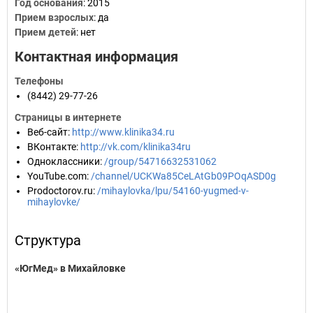
Год основания
:
2015
Прием взрослых
: да
Прием детей
: нет
Контактная информация
Телефоны
(8442) 29-77-26
Страницы в интернете
Веб-сайт
:
http://www.klinika34.ru
ВКонтакте
:
http://vk.com/klinika34ru
Одноклассники
:
/group/54716632531062
YouTube.com
:
/channel/UCKWa85CeLAtGb09POqASD0g
Prodoctorov.ru
:
/mihaylovka/lpu/54160-yugmed-v-
mihaylovke/
Структура
«ЮгМед» в Михайловке