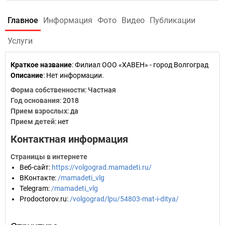
Главное
Информация
Фото
Видео
Публикации
Услуги
Краткое название
:
Филиал ООО «ХАВЕН» - город Волгоград
Описание
: Нет информации.
Форма собственности
: Частная
Год основания
:
2018
Прием взрослых
: да
Прием детей
: нет
Контактная информация
Страницы в интернете
Веб-сайт
:
https://volgograd.mamadeti.ru/
ВКонтакте
:
/mamadeti_vlg
Telegram
:
/mamadeti_vlg
Prodoctorov.ru
:
/volgograd/lpu/54803-mat-i-ditya/