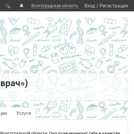
🔔
Вход
/
Регистрация
Волгоградская область
🔍
врач»)
ции
Услуги
 Волгоградской области. Она позиционирует себя в качестве