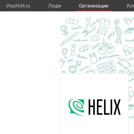
Vrachi34.ru
Люди
Организации
Усл