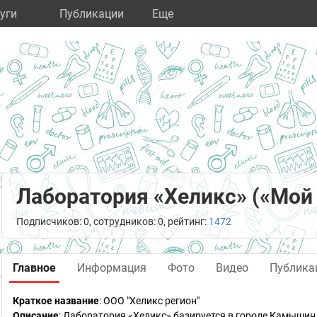
уги
Публикации
Eще
Лаборатория «Хеликс» («Мой 
Подписчиков: 0, сотрудников: 0, рейтинг:
1472
Главное
Информация
Фото
Видео
Публика
Краткое название
:
ООО "Хеликс регион"
Описание
: Лаборатория «Хеликс» базируется в городе Камышин