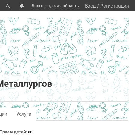
🔔
Вход
/
Регистрация
Волгоградская область
🔍
Металлургов
ции
Услуги
Прием детей
: да