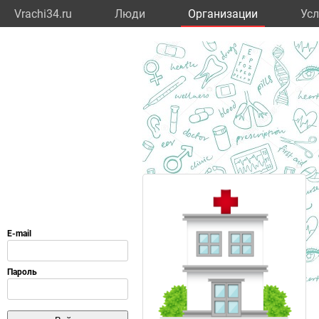
Vrachi34.ru
Люди
Организации
Усл