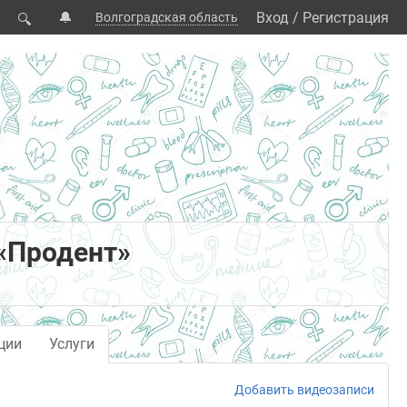
🔔
Вход
/
Регистрация
Волгоградская область
🔍
«Продент»
ции
Услуги
Добавить видеозаписи