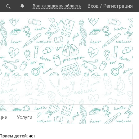
🔔
Вход
/
Регистрация
Волгоградская область
🔍
ции
Услуги
Прием детей
: нет