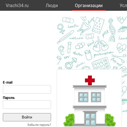
Vrachi34.ru
Люди
Организации
Усл
Забыли пароль?