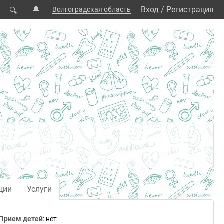
🔔
Вход
/
Регистрация
Волгоградская область
🔍
ции
Услуги
Прием детей
: нет