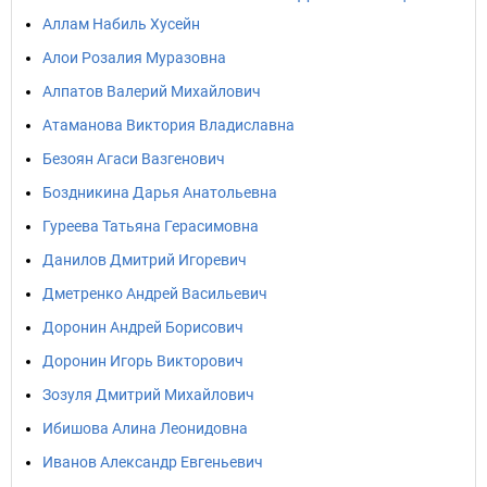
Аллам Набиль Хусейн
Алои Розалия Муразовна
Алпатов Валерий Михайлович
Атаманова Виктория Владиславна
Безоян Агаси Вазгенович
Боздникина Дарья Анатольевна
Гуреева Татьяна Герасимовна
Данилов Дмитрий Игоревич
Дметренко Андрей Васильевич
Доронин Андрей Борисович
Доронин Игорь Викторович
Зозуля Дмитрий Михайлович
Ибишова Алина Леонидовна
Иванов Александр Евгеньевич