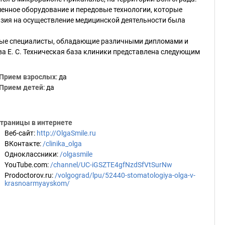
енное оборудование и передовые технологии, которые
нзия на осуществление медицинской деятельности была
ные специалисты, обладающие различными дипломами и
а Е. С. Техническая база клиники представлена следующим
Прием взрослых
: да
Прием детей
: да
траницы в интернете
Веб-сайт
:
http://OlgaSmile.ru
ВКонтакте
:
/clinika_olga
Одноклассники
:
/olgasmile
YouTube.com
:
/channel/UC-iGSZTE4gfNzdSfVtSurNw
Prodoctorov.ru
:
/volgograd/lpu/52440-stomatologiya-olga-v-
krasnoarmyayskom/