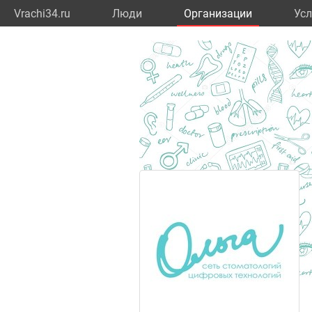
Vrachi34.ru
Люди
Организации
Усл