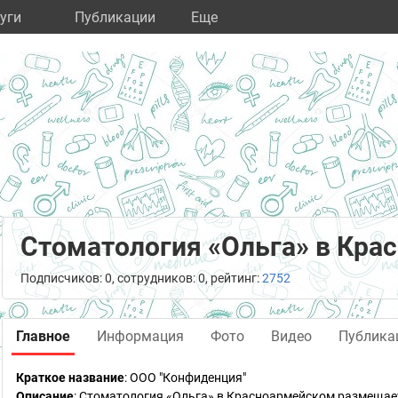
уги
Публикации
Eще
Стоматология «Ольга» в Кра
Подписчиков: 0, сотрудников: 0, рейтинг:
2752
Главное
Информация
Фото
Видео
Публика
Краткое название
:
ООО "Конфиденция"
Описание
: Стоматология «Ольга» в Красноармейском размещает