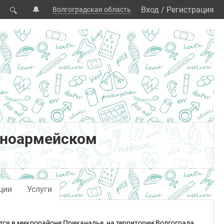
🔔
Вход
/
Регистрация
Волгоградская область
🔍
сноармейском
ции
Услуги
ся в микрорайоне Приканалье, на территории Волгограда.