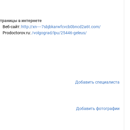
траницы в интернете
Веб-сайт
:
http://xn----7sbjbkarwfcvcb0bncd2a6t.com/
Prodoctorov.ru
:
/volgograd/lpu/25446-geleus/
Добавить специалиста
Добавить фотографии