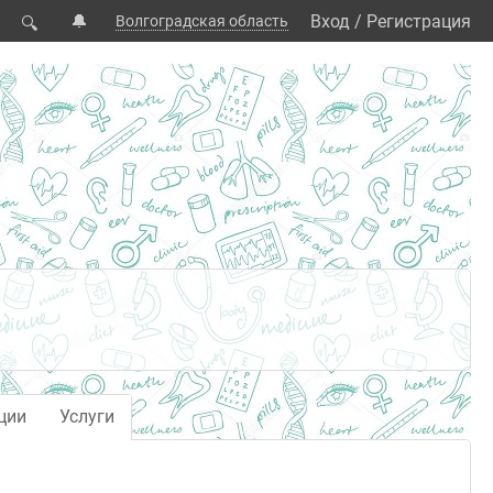
🔔
Вход
/
Регистрация
Волгоградская область
🔍
ции
Услуги