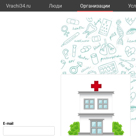
Vrachi34.ru
Люди
Организации
Усл