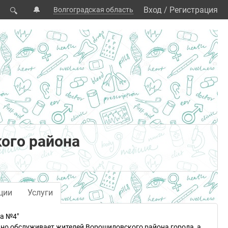
🔔
Вход
/
Регистрация
Волгоградская область
🔍
ого района
ции
Услуги
а №4"
чно обслуживает жителей Ворошиловского района города, а