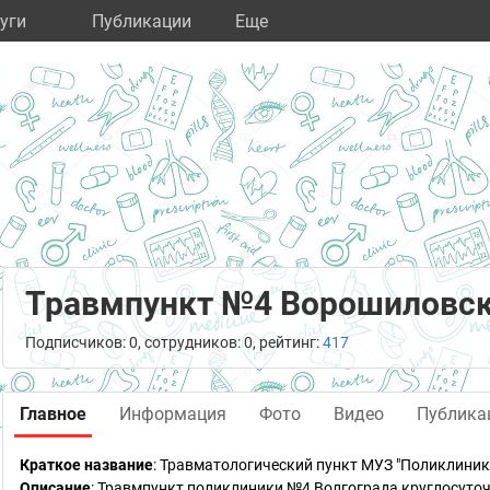
уги
Публикации
Eще
Травмпункт №4 Ворошиловск
Подписчиков: 0, сотрудников: 0, рейтинг:
417
Главное
Информация
Фото
Видео
Публика
Краткое название
:
Травматологический пункт МУЗ "Поликлиник
Описание
: Травмпункт поликлиники №4 Волгограда круглосуто